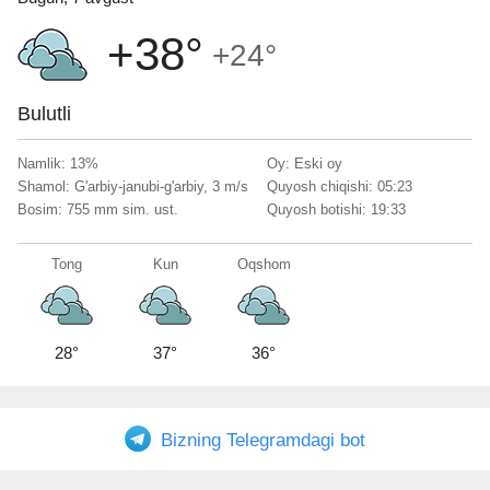
+38°
+24°
Bulutli
Namlik: 13%
Oy: Eski oy
Shamol: G'arbiy-janubi-g'arbiy, 3 m/s
Quyosh chiqishi: 05:23
Bosim: 755 mm sim. ust.
Quyosh botishi: 19:33
Tong
Kun
Oqshom
28°
37°
36°
Bizning Telegramdagi bot