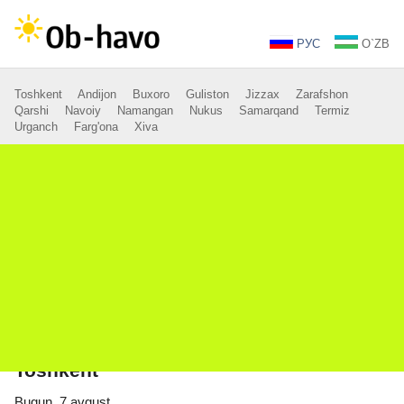
РУС
O`ZB
Toshkent
Andijon
Buxoro
Guliston
Jizzax
Zarafshon
Qarshi
Navoiy
Namangan
Nukus
Samarqand
Termiz
Urganch
Farg'ona
Xiva
Toshkent
Bugun, 7 avgust