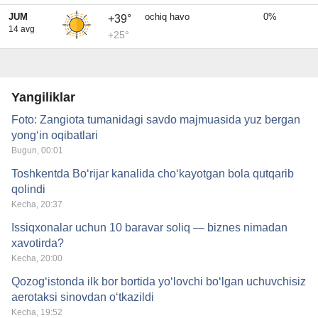
JUM
ochiq havo
0%
+39°
14 avg
+25°
Yangiliklar
Foto: Zangiota tumanidagi savdo majmuasida yuz bergan
yong‘in oqibatlari
Bugun, 00:01
Toshkentda Bo‘rijar kanalida cho‘kayotgan bola qutqarib
qolindi
Kecha, 20:37
Issiqxonalar uchun 10 baravar soliq — biznes nimadan
xavotirda?
Kecha, 20:00
Qozog‘istonda ilk bor bortida yo‘lovchi bo‘lgan uchuvchisiz
aerotaksi sinovdan o‘tkazildi
Kecha, 19:52