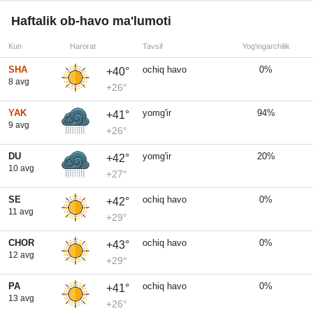
Haftalik ob-havo ma'lumoti
Kun
Harorat
Tavsif
Yog'ingarchilik
SHA
ochiq havo
0%
+40°
8 avg
+26°
YAK
yomg'ir
94%
+41°
9 avg
+26°
DU
yomg'ir
20%
+42°
10 avg
+27°
SE
ochiq havo
0%
+42°
11 avg
+29°
CHOR
ochiq havo
0%
+43°
12 avg
+29°
PA
ochiq havo
0%
+41°
13 avg
+26°