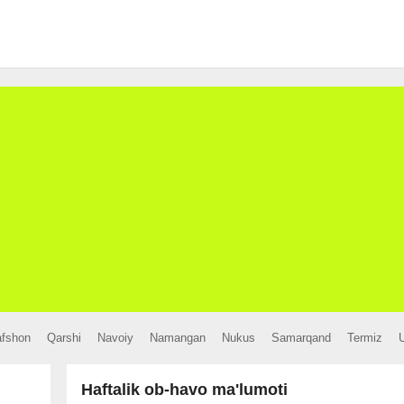
afshon
Qarshi
Navoiy
Namangan
Nukus
Samarqand
Termiz
Haftalik ob-havo ma'lumoti