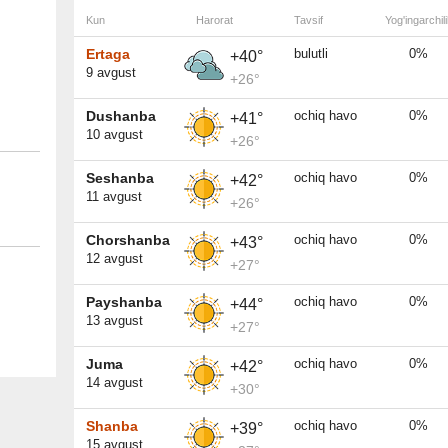
Kun
Harorat
Tavsif
Yog'ingarchili
Ertaga
bulutli
0%
+40°
9 avgust
+26°
Dushanba
ochiq havo
0%
+41°
10 avgust
+26°
Seshanba
ochiq havo
0%
+42°
11 avgust
+26°
Chorshanba
ochiq havo
0%
+43°
12 avgust
+27°
Payshanba
ochiq havo
0%
+44°
13 avgust
+27°
Juma
ochiq havo
0%
+42°
14 avgust
+30°
Shanba
ochiq havo
0%
+39°
15 avgust