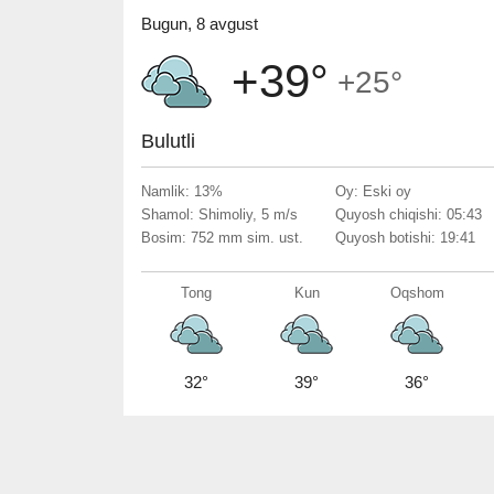
Bugun, 8 avgust
+39°
+25°
Bulutli
Namlik: 13%
Oy: Eski oy
Shamol: Shimoliy, 5 m/s
Quyosh chiqishi: 05:43
Bosim: 752 mm sim. ust.
Quyosh botishi: 19:41
Tong
Kun
Oqshom
32°
39°
36°