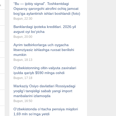
“Bu — ijobiy signal”. Toshkentdagi
k
Oqsaroy qarorgohi atrofini ochiq jamoat
bog‘iga aylantirish ishlari boshlandi (foto)
Bugun, 22:30
Banklardagi ipoteka kreditlari. 2026-yil
avgust oyi bo‘yicha
Bugun, 20:00
Ayrim tadbirkorlarga uch oygacha
litsenziyasiz ishlashga ruxsat berilishi
mumkin
Bugun, 18:13
O‘zbekistonning oltin-valyuta zaxiralari
iyulda qariyb $590 mlnga oshdi
Bugun, 17:18
Markaziy Osiyo davlatlari Rossiyadagi
yoqilg‘i tanqisligi sabab yangi import
manbalarini izlamoqda
Bugun, 16:50
O‘zbekistonda o‘rtacha pensiya miqdori
1,69 mln so‘mga yetdi