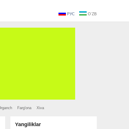
РУС
O`ZB
Urganch
Farg'ona
Xiva
Yangiliklar