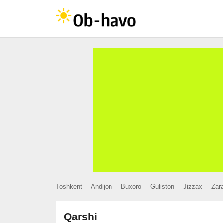
Toshkent
Andijon
Buxoro
Guliston
Jizzax
Zar
Qarshi