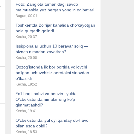
Foto: Zangiota tumanidagi savdo
k
majmuasida yuz bergan yong‘in oqibatlari
Bugun, 00:01
Toshkentda Bo‘rijar kanalida cho‘kayotgan
bola qutqarib qolindi
Kecha, 20:37
Issiqxonalar uchun 10 baravar soliq —
biznes nimadan xavotirda?
Kecha, 20:00
Qozog‘istonda ilk bor bortida yo‘lovchi
bo‘lgan uchuvchisiz aerotaksi sinovdan
o‘tkazildi
Kecha, 19:52
Yo‘l haqi, sabzi va benzin: iyulda
O‘zbekistonda nimalar eng ko‘p
qimmatlashdi?
Kecha, 19:41
O‘zbekistonda iyul oyi qanday ob-havo
bilan esda qoldi?
Kecha, 18:53