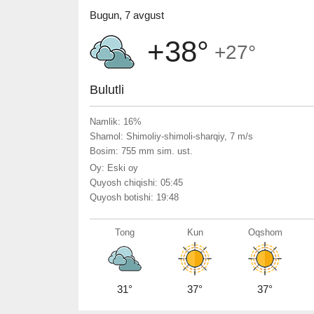
Bugun, 7 avgust
+38°
+27°
Bulutli
Namlik: 16%
Shamol: Shimoliy-shimoli-sharqiy, 7 m/s
Bosim: 755 mm sim. ust.
Oy: Eski oy
Quyosh chiqishi: 05:45
Quyosh botishi: 19:48
Tong
Kun
Oqshom
31°
37°
37°