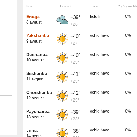
Kun
Harorat
Tavsif
Yog'ingarchili
Ertaga
bulutli
0%
+39°
8 avgust
+28°
Yakshanba
ochiq havo
0%
+40°
9 avgust
+27°
Dushanba
ochiq havo
0%
+40°
10 avgust
+29°
Seshanba
ochiq havo
0%
+41°
11 avgust
+29°
Chorshanba
ochiq havo
0%
+42°
12 avgust
+29°
Payshanba
ochiq havo
0%
+39°
13 avgust
+28°
Juma
ochiq havo
0%
+38°
14 avgust