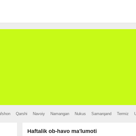
afshon
Qarshi
Navoiy
Namangan
Nukus
Samarqand
Termiz
Haftalik ob-havo ma'lumoti