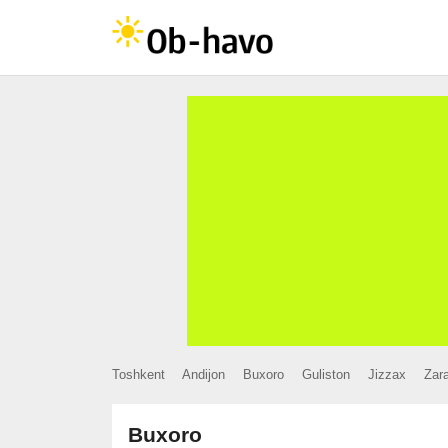
Toshkent
Andijon
Buxoro
Guliston
Jizzax
Zar
Buxoro