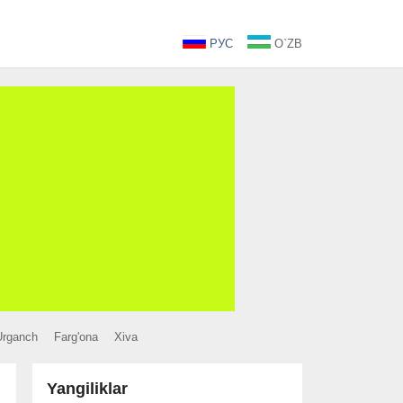
РУС
O`ZB
Urganch
Farg'ona
Xiva
Yangiliklar