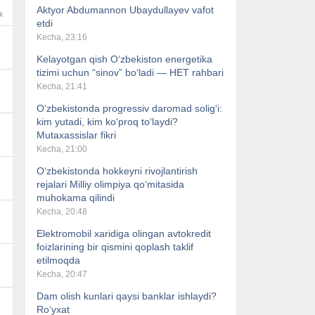
Aktyor Abdumannon Ubaydullayev vafot
k
etdi
Kecha, 23:16
Kelayotgan qish O‘zbekiston energetika
tizimi uchun “sinov” bo‘ladi — HET rahbari
Kecha, 21:41
O‘zbekistonda progressiv daromad solig‘i:
kim yutadi, kim ko‘proq to‘laydi?
Mutaxassislar fikri
Kecha, 21:00
O‘zbekistonda hokkeyni rivojlantirish
rejalari Milliy olimpiya qo‘mitasida
muhokama qilindi
Kecha, 20:48
Elektromobil xaridiga olingan avtokredit
foizlarining bir qismini qoplash taklif
etilmoqda
Kecha, 20:47
Dam olish kunlari qaysi banklar ishlaydi?
Ro‘yxat