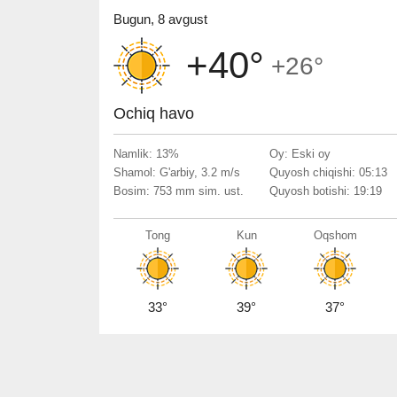
Bugun, 8 avgust
+40°
+26°
Ochiq havo
Namlik: 13%
Oy: Eski oy
Shamol: G'arbiy, 3.2 m/s
Quyosh chiqishi: 05:13
Bosim: 753 mm sim. ust.
Quyosh botishi: 19:19
Tong
Kun
Oqshom
33°
39°
37°