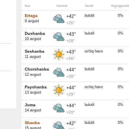
Kun
Harorat
Tavsif
Yog'ingarchili
Ertaga
bulutli
0%
+42°
9 avgust
+26°
Dushanba
bulutli
0%
+43°
10 avgust
+28°
Seshanba
ochiq havo
0%
+43°
11 avgust
+26°
Chorshanba
bulutli
0%
+44°
12 avgust
+28°
Payshanba
ochiq havo
0%
+44°
13 avgust
+29°
Juma
bulutli
0%
+44°
14 avgust
+29°
Shanba
bulutli
0%
+42°
15 avgust