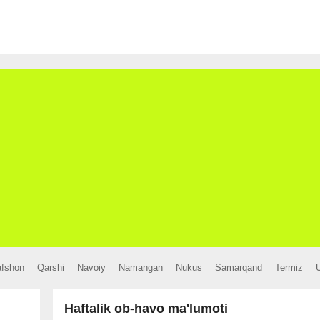
afshon
Qarshi
Navoiy
Namangan
Nukus
Samarqand
Termiz
Haftalik ob-havo ma'lumoti