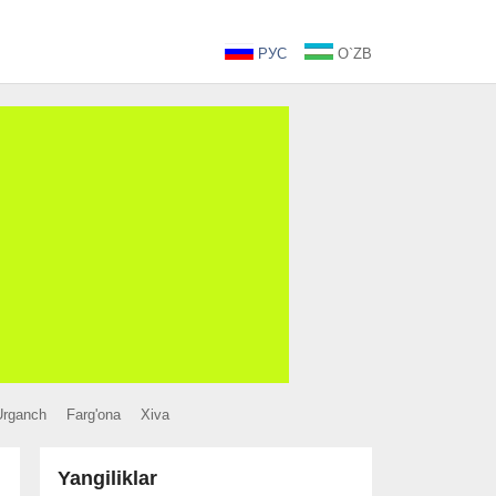
РУС
O`ZB
Urganch
Farg'ona
Xiva
Yangiliklar