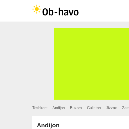
Toshkent
Andijon
Buxoro
Guliston
Jizzax
Zar
Andijon