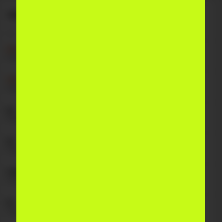
Haftalik ob-havo ma'lumoti
Kun
Harorat
Tavsif
Yog'ingarchilik
SHA
ochiq havo
0%
+39°
8 avg
+25°
YAK
ochiq havo
0%
+39°
9 avg
+27°
DU
ochiq havo
0%
+40°
10 avg
+26°
SE
ochiq havo
0%
+41°
11 avg
+27°
CHOR
ochiq havo
0%
+38°
12 avg
+26°
PA
bulutli
0%
+37°
13 avg
+27°